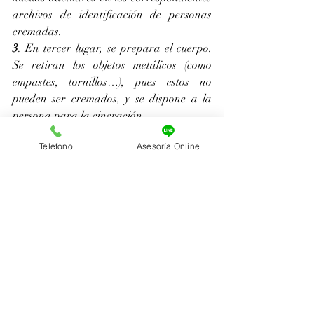
archivos de identificación de personas 
cremadas. 
3
. En tercer lugar, se prepara el cuerpo. 
Se retiran los objetos metálicos (como 
empastes, tornillos…), pues estos no 
pueden ser cremados, y se dispone a la 
persona para la cineración.
4.
 Finalmente el cuerpo entra al horno 
Telefono
Asesoría Online
crematorio, de manera individual, donde 
gracias al funcionamiento de éstas 
cámaras crematorias, el cuerpo fallecido, 
en un tiempo oscilante de entre 2 y 3 
horas, se deshidrata para convertirse de 
forma natural en cenizas. Dependiendo 
del crematorio que escoja, en el momento 
en que el fallecido entra al horno, la 
familia tiene acceso a monitorear el hecho 
mediante cámaras. 